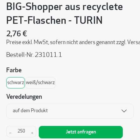
BIG-Shopper aus recyclete
PET-Flaschen - TURIN
2,76 €
Preise exkl. MwSt, sofern nicht anders genannt zzgl. Ve
Bestell-Nr.
231011.1
auswählen
Farbe
schwarz
weiß/schwarz
Veredelungen
auf dem Produkt
Produkt Anzahl: Gib den gewünschten Wert ein 
Jetzt anfragen