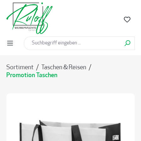
alt springen
Sortiment
/
Taschen & Reisen
/
Promotion Taschen
Bildergalerie überspringen