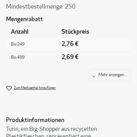
Mindestbestellmenge: 250
Mengenrabatt
Anzahl
Stückpreis
2,76 €
Bis
249
2,69 €
Bis
499
Mehr anzeigen...
Zum Merkzettel hinzufügen
Produktinformationen
Turin, ein Big-Shopper aus recycelten
Plastikflaschen, repräsentiert eine