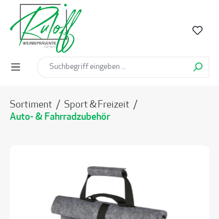
alt springen
Sortiment
/
Sport & Freizeit
/
Auto- & Fahrradzubehör
Bildergalerie überspringen