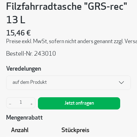
Filzfahrradtasche "GRS-rec"
13 L
15,46 €
Preise exkl. MwSt, sofern nicht anders genannt zzgl. Ve
Bestell-Nr.
243010
Veredelungen
auf dem Produkt
Produkt Anzahl: Gib den gewünschten Wert ein 
Jetzt anfragen
Mengenrabatt
Anzahl
Stückpreis