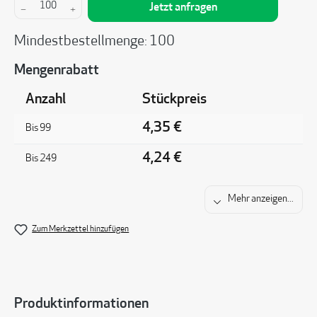
Produkt Anzahl: Gib den gewünschten Wert ein 
Jetzt anfragen
Mindestbestellmenge: 100
Mengenrabatt
Anzahl
Stückpreis
4,35 €
Bis
99
4,24 €
Bis
249
Mehr anzeigen...
Zum Merkzettel hinzufügen
Produktinformationen