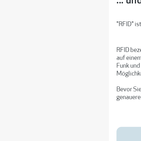
... u
"RFID" is
RFID beze
auf einem
Funk und
Möglichk
Bevor Sie
genaueren