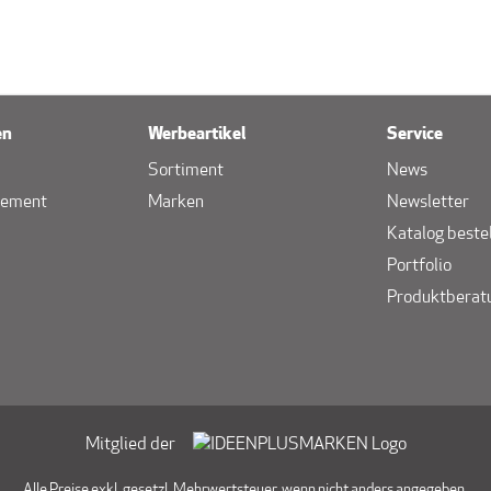
en
Werbeartikel
Service
Sortiment
News
gement
Marken
Newsletter
Katalog beste
Portfolio
Produktberat
Mitglied der
Alle Preise exkl. gesetzl. Mehrwertsteuer, wenn nicht anders angegeben.