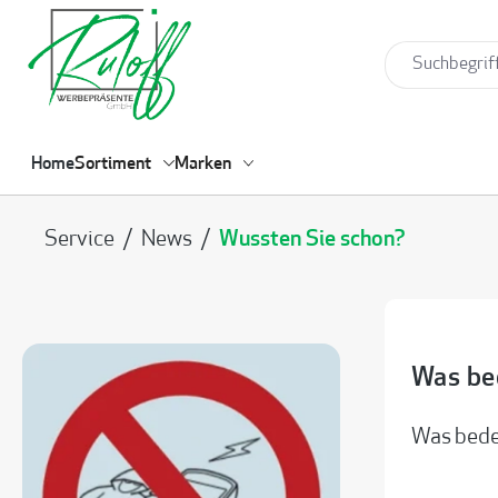
springen
Zur Hauptnavigation springen
Home
Sortiment
Marken
Service
/
News
/
Wussten Sie schon?
Was be
Was bede