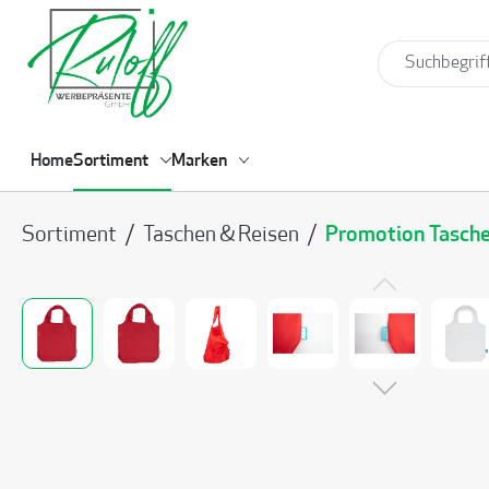
springen
Zur Hauptnavigation springen
Home
Sortiment
Marken
Sortiment
/
Taschen & Reisen
/
Promotion Tasch
Bildergalerie überspringen