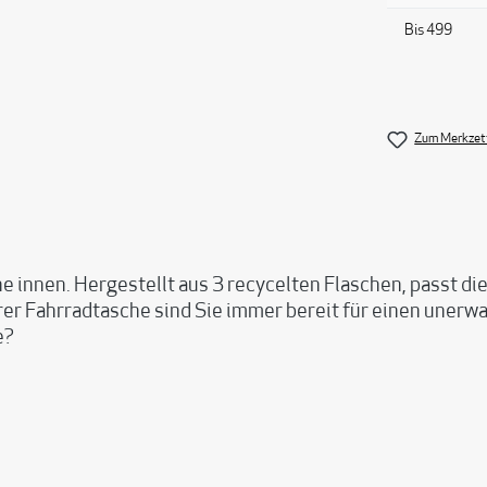
Bis
499
Zum Merkzett
 innen. Hergestellt aus 3 recycelten Flaschen, passt di
hrer Fahrradtasche sind Sie immer bereit für einen uner
e?