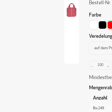
Bestell-Nr.
ausw
Farbe
weiß
schwa
Veredelun
auf dem P
Produkt A
Mindestbe
Mengenrab
Anzahl
Bis
249