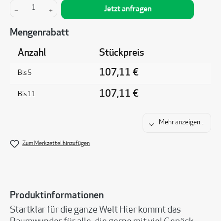
Produkt Anzahl: Gib den gewünschten Wert ein 
Jetzt anfragen
Mengenrabatt
Anzahl
Stückpreis
107,11 €
Bis
5
107,11 €
Bis
11
Mehr anzeigen...
Zum Merkzettel hinzufügen
Produktinformationen
Startklar für die ganze Welt Hier kommt das