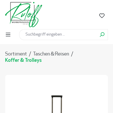
alt springen
Sortiment
/
Taschen & Reisen
/
Koffer & Trolleys
Bildergalerie überspringen