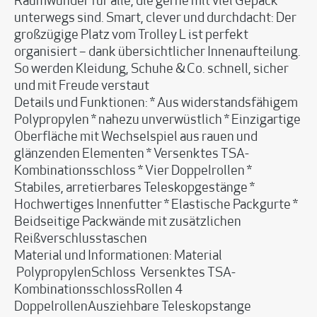
Raumwunder für alle, die gerne mit viel Gepäck
unterwegs sind. Smart, clever und durchdacht: Der
großzügige Platz vom Trolley L ist perfekt
organisiert – dank übersichtlicher Innenaufteilung.
So werden Kleidung, Schuhe & Co. schnell, sicher
und mit Freude verstaut
Details und Funktionen: * Aus widerstandsfähigem
Polypropylen * nahezu unverwüstlich * Einzigartige
Oberfläche mit Wechselspiel aus rauen und
glänzenden Elementen * Versenktes TSA-
Kombinationsschloss * Vier Doppelrollen *
Stabiles, arretierbares Teleskopgestänge *
Hochwertiges Innenfutter * Elastische Packgurte *
Beidseitige Packwände mit zusätzlichen
Reißverschlusstaschen
Material und Informationen: Material
PolypropylenSchloss Versenktes TSA-
KombinationsschlossRollen 4
DoppelrollenAusziehbare Teleskopstange