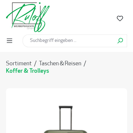
alt springen
Sortiment
/
Taschen & Reisen
/
Koffer & Trolleys
Bildergalerie überspringen