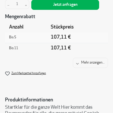
Produkt Anzahl: Gib den gewünschten Wert ein 
Jetzt anfragen
Mengenrabatt
Anzahl
Stückpreis
107,11 €
Bis
5
107,11 €
Bis
11
Mehr anzeigen...
Zum Merkzettel hinzufügen
Produktinformationen
Startklar für die ganze Welt Hier kommt das