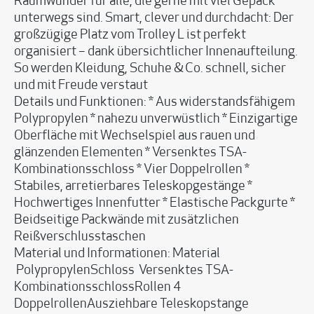
Raumwunder für alle, die gerne mit viel Gepäck
unterwegs sind. Smart, clever und durchdacht: Der
großzügige Platz vom Trolley L ist perfekt
organisiert – dank übersichtlicher Innenaufteilung.
So werden Kleidung, Schuhe & Co. schnell, sicher
und mit Freude verstaut
Details und Funktionen: * Aus widerstandsfähigem
Polypropylen * nahezu unverwüstlich * Einzigartige
Oberfläche mit Wechselspiel aus rauen und
glänzenden Elementen * Versenktes TSA-
Kombinationsschloss * Vier Doppelrollen *
Stabiles, arretierbares Teleskopgestänge *
Hochwertiges Innenfutter * Elastische Packgurte *
Beidseitige Packwände mit zusätzlichen
Reißverschlusstaschen
Material und Informationen: Material
PolypropylenSchloss Versenktes TSA-
KombinationsschlossRollen 4
DoppelrollenAusziehbare Teleskopstange