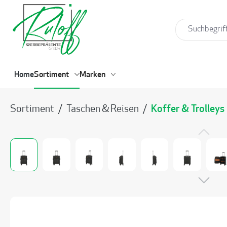
springen
Zur Hauptnavigation springen
Home
Sortiment
Marken
Sortiment
/
Taschen & Reisen
/
Koffer & Trolleys
Bildergalerie überspringen