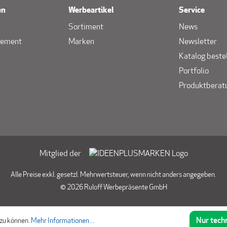
en
Werbeartikel
Service
Sortiment
News
gement
Marken
Newsletter
Katalog beste
Portfolio
Produktberat
Mitglied der
Alle Preise exkl. gesetzl. Mehrwertsteuer, wenn nicht anders angegeben.
© 2026 Ruloff Werbepräsente GmbH
Nur tech
 zu können.
Mehr Informationen ...