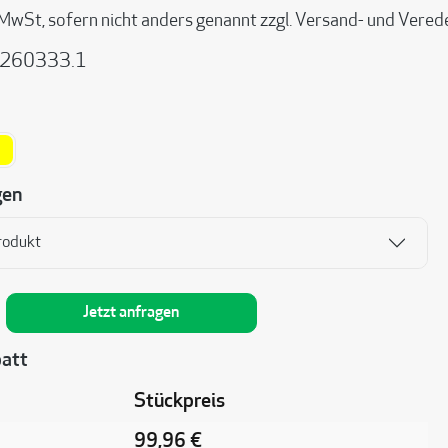
 MwSt, sofern nicht anders genannt zzgl. Versand- und Vere
260333.1
ählen
curry
gen
rodukt
nzahl: Gib den gewünschten Wert ein oder be
Jetzt anfragen
att
Stückpreis
99,96 €