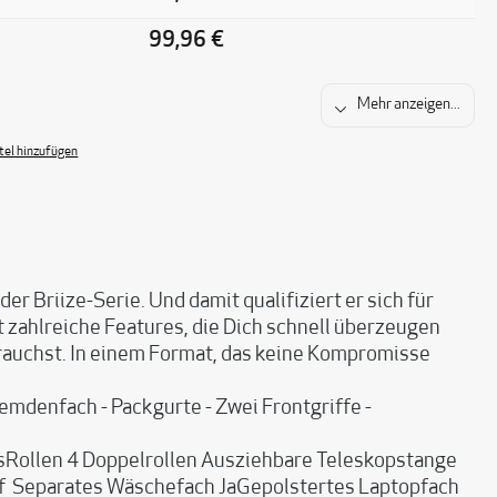
99,96 €
Mehr anzeigen...
el hinzufügen
er Briize-Serie. Und damit qualifiziert er sich für
t zahlreiche Features, die Dich schnell überzeugen
 brauchst. In einem Format, das keine Kompromisse
mdenfach - Packgurte - Zwei Frontgriffe -
sRollen 4 Doppelrollen Ausziehbare Teleskopstange
ff Separates Wäschefach JaGepolstertes Laptopfach