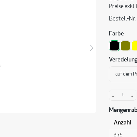
Preise exkl.
Bestell-Nr.
ausw
Farbe
schwarz
Khaki
Veredelun
auf dem P
Produkt A
Mengenrab
Anzahl
Bis
5