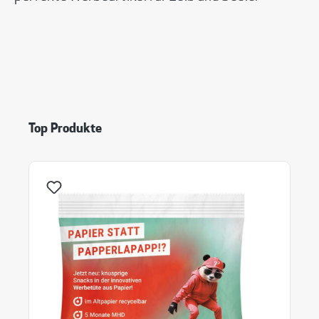
Produktgalerie überspringen
Top Produkte