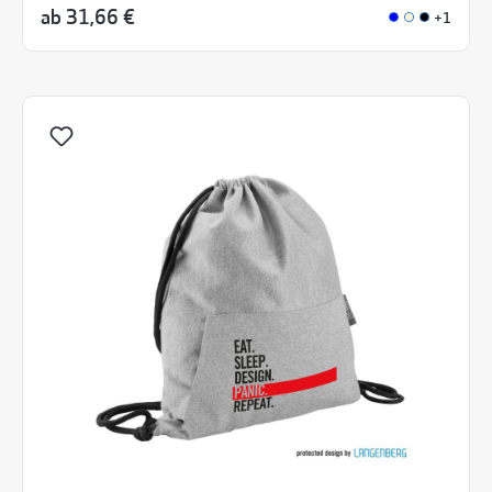
ab
31,66 €
+1