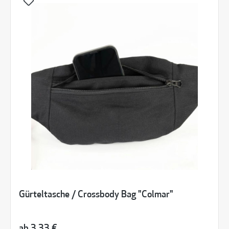
Gürteltasche / Crossbody Bag "Colmar"
ab
3,33 €