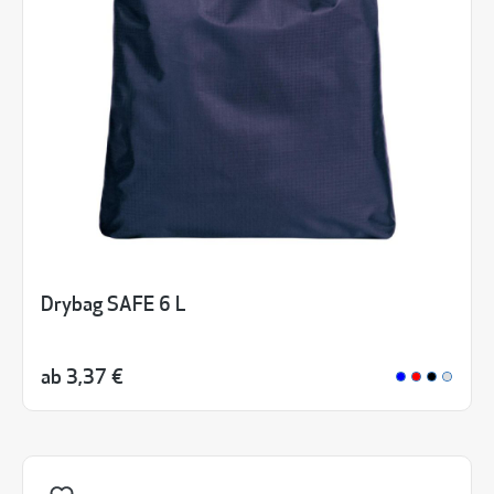
Drybag SAFE 6 L
ab
3,37 €